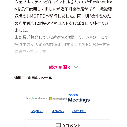
ウェブホスティングにバンドルされていたDesknet Ne
oを長年使用してましたが近年料金改定があり、機能縮
退版のJ-MOTTOへ移行しました。同一UI/操作性のた
め利用者約120名の学習コストをほぼゼロで移行でき
ました。
また最近頻発している各地の地震より、J-MOTTOで
提供中の安否確認機能を利用することでBCPの一対策
に役立っています。
続きを開く
連携して利用中のツール
Google ...
Microso...
Zoom Me...
0
コメント