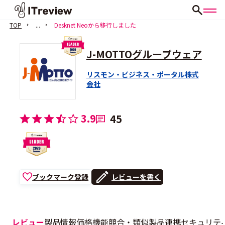
TOP
...
Desknet Neoから移行しました
J-MOTTOグループウェア
リスモン・ビジネス・ポータル株式
会社
3.9
45
ブックマーク登録
レビューを書く
レビュー
製品情報
価格
機能
競合・類似製品
連携
セキュリテ