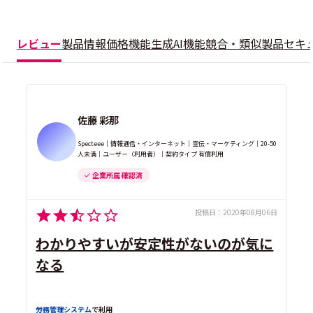
レビュー
製品情報
価格
機能
生成AI機能
競合・類似製品
セキ
佐藤 彩那
Specteee｜情報通信・インターネット｜宣伝・マーケティング｜20-50
人未満｜ユーザー（利用者）｜契約タイプ 有償利用
企業所属 確認済
投稿日：
2020年08月06日
わかりやすいが安定性がないのが気に
なる
労務管理システム
で利用