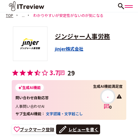
TOP
...
わかりやすいが安定性がないのが気になる
ジンジャー人事労務
jinjer株式会社
3.7
29
生成AI機能満足度
生成AI機能
-
問い合わせ自動応答
人事問い合わせAI
0
サブ生成AI機能：
文字認識・文字起こし
ブックマーク登録
レビューを書く