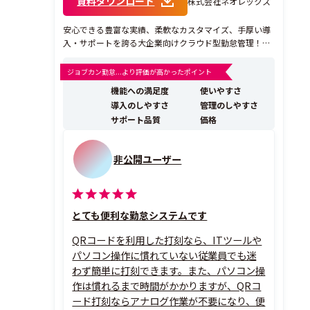
資料ダウンロード
株式会社ネオレックス
安心できる豊富な実績、柔軟なカスタマイズ、手厚い導
入・サポートを誇る大企業向けクラウド型勤怠管理！
【特徴1：安心できる豊富な実績】 西武グループ様、ヤ
マト運輸様、王将フードサービス様、ハローズ様など、
ジョブカン勤怠...より評価が高かったポイント
さまざまな大手企業でご採用いただいています。 また、I
機能への満足度
使いやすさ
Treview Grid Award 202...
導入のしやすさ
管理のしやすさ
サポート品質
価格
非公開ユーザー
とても便利な勤怠システムです
QRコードを利用した打刻なら、ITツールや
パソコン操作に慣れていない従業員でも迷
わず簡単に打刻できます。また、パソコン操
作は慣れるまで時間がかかりますが、QRコ
ード打刻ならアナログ作業が不要になり、便