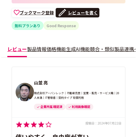
ブックマーク登録
レビューを書く
無料プランあり
Good Response
レビュー
製品情報
価格
機能
生成AI機能
競合・類似製品
連携
山並 亮
株式会社アーバンレック｜不動産売買｜営業・販売・サービス職｜20
人未満｜IT管理者｜契約タイプ 有償利用
企業所属 確認済
利用画像確認
投稿日：
2024年07月22日
使いやすく、自由度が高い