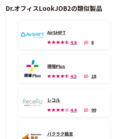
Dr.オフィスLookJOB2の類似製品
AirSHIFT
6
4.6
現場Plus
28
4.5
レコル
99
4.4
バクラク勤怠