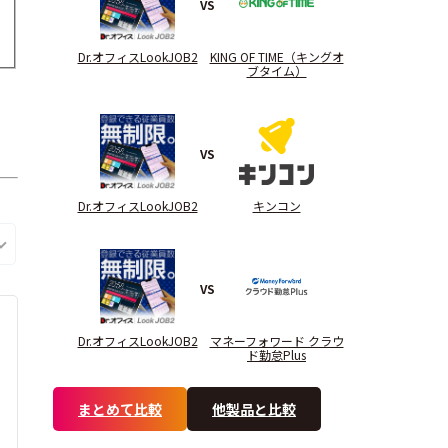
VS
Dr.オフィスLookJOB2
KING OF TIME（キングオ
ブタイム）
VS
Dr.オフィスLookJOB2
キンコン
VS
Dr.オフィスLookJOB2
マネーフォワード クラウ
ド勤怠Plus
まとめて比較
他製品と比較