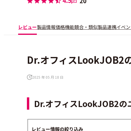
4.5
20
レビュー
製品情報
価格
機能
競合・類似製品
連携
イベン
Dr.オフィスLookJOB
2025 年 05 月 18 日
Dr.オフィスLookJOB
レビュー情報の絞り込み