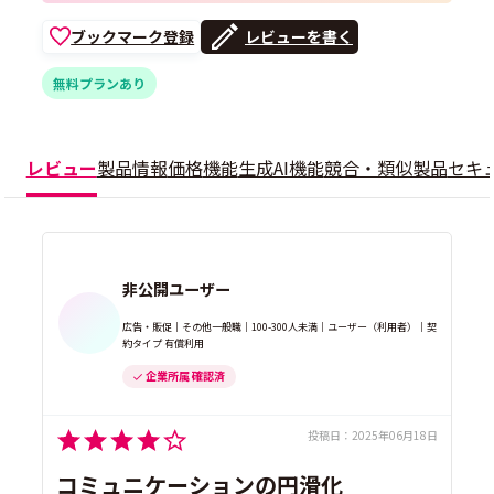
ブックマーク登録
レビューを書く
無料プランあり
レビュー
製品情報
価格
機能
生成AI機能
競合・類似製品
セキ
非公開ユーザー
広告・販促｜その他一般職｜100-300人未満｜ユーザー（利用者）｜契
約タイプ 有償利用
企業所属 確認済
投稿日：
2025年06月18日
コミュニケーションの円滑化