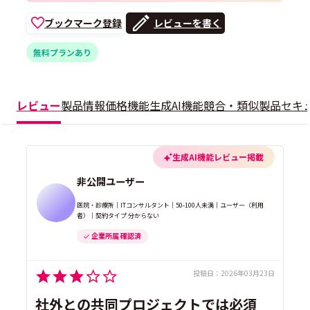
ブックマーク登録
レビューを書く
無料プランあり
レビュー
製品情報
価格
機能
生成AI機能
競合・類似製品
セキ
生成AI機能レビュー掲載
非公開ユーザー
医院・診療所｜ITコンサルタント｜50-100人未満｜ユーザー（利用
者）｜契約タイプ 分からない
企業所属 確認済
投稿日：
2026年03月23日
社外との共同プロジェクトでは必須