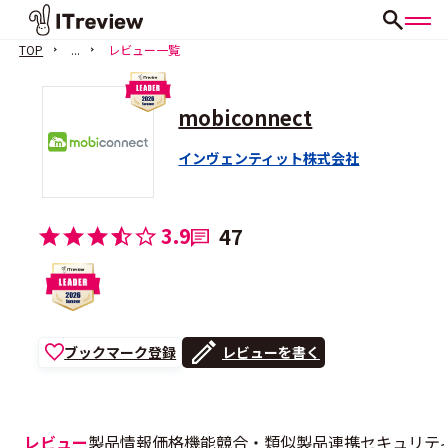
TOP
...
レビュー一覧
mobiconnect
インヴェンティット株式会社
3.9
47
ブックマーク登録
レビューを書く
レビュー
製品情報
価格
機能
競合・類似製品
連携
セキュリテ