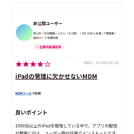
非公開ユーザー
官公庁｜社内情報システム（その他）｜300-1000人未満｜IT管理者｜
契約タイプ 有償利用
企業所属 確認済
投稿日：
2026年05月23日
iPadの管理に欠かせないMDM
MDMツール
で利用
良いポイント
1000台以上のiPadを管理している中で、アプリの配信
が簡単に行え、ユーザー側が任意でインストールでき