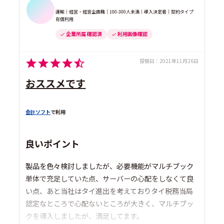
運輸｜経営・経営企画職｜100-300人未満｜導入決定者｜契約タイプ
有償利用
企業所属 確認済
利用画像確認
投稿日：
2021年11月26日
おススメです
会計ソフト
で利用
良いポイント
製品を色々検討しましたが、必要機能がマルチブック
単体で充足していた点、サーバーの心配をしなくて良
い点、あと当社はタイ進出を考えておりタイ税務当局
認定なところで心配ないところが大きく、マルチブッ
クを導入しましたが、満足してます。