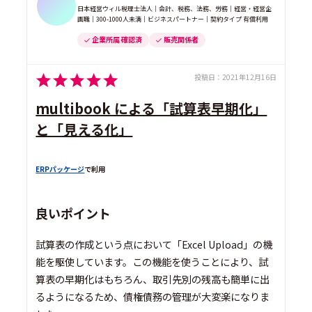
日本経営ウィル税理士法人｜会計、税務、法務、労務｜経営・経営企
画職｜300-1000人未満｜ビジネスパートナー｜契約タイプ 有償利用
企業所属 確認済
販売関係者
投稿日：
2021年12月16日
multibook による「試算表早期化」
と「見える化」
ERPパッケージ
で利用
良いポイント
試算表の作成という点において「Excel Upload」の機
能を駆使しています。この機能を使うことにより、試
算表の早期化はもちろん、取引先別の残高も簡単に出
るようになるため、債権債務の管理が大変楽になりま