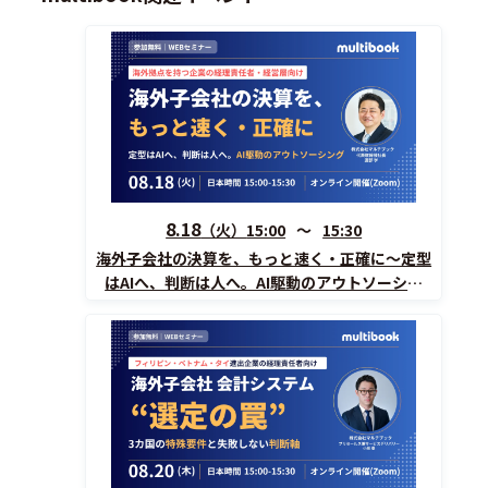
8.18
（火）
15:00
15:30
海外子会社の決算を、もっと速く・正確に〜定型
はAIへ、判断は人へ。AI駆動のアウトソーシン
グ〜