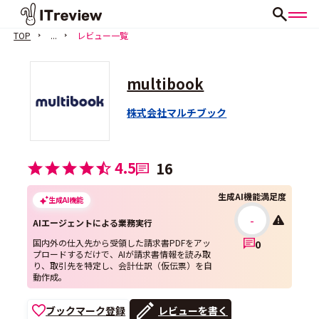
TOP
...
レビュー一覧
multibook
株式会社マルチブック
4.5
16
生成AI機能満足度
生成AI機能
-
AIエージェントによる業務実行
国内外の仕入先から受領した請求書PDFをアッ
0
プロードするだけで、AIが請求書情報を読み取
り、取引先を特定し、会計仕訳（仮伝票）を自
動作成。
ブックマーク登録
レビューを書く