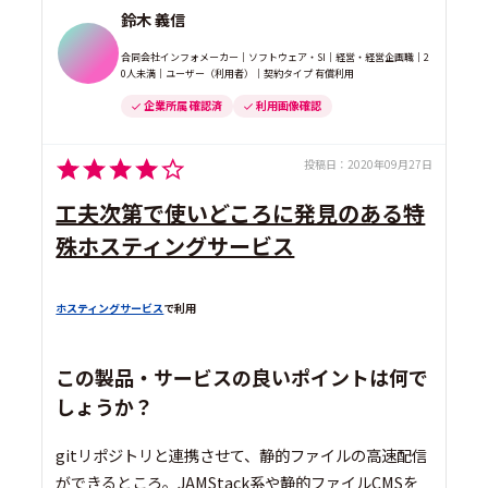
鈴木 義信
合同会社インフォメーカー｜ソフトウェア・SI｜経営・経営企画職｜2
0人未満｜ユーザー（利用者）｜契約タイプ 有償利用
企業所属 確認済
利用画像確認
投稿日：
2020年09月27日
工夫次第で使いどころに発見のある特
殊ホスティングサービス
ホスティングサービス
で利用
この製品・サービスの良いポイントは何で
しょうか？
gitリポジトリと連携させて、静的ファイルの高速配信
ができるところ。JAMStack系や静的ファイルCMSを