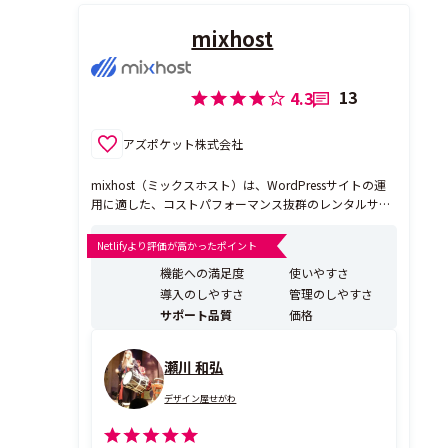
mixhost
13
4.3
アズポケット株式会社
mixhost（ミックスホスト）は、WordPressサイトの運
用に適した、コストパフォーマンス抜群のレンタルサー
バーです。 WordPressの新規インストールからメンテナ
ンスまでを一か所で管理可能！複数サイト運営にもおす
Netlifyより評価が高かったポイント
すめです。
機能への満足度
使いやすさ
導入のしやすさ
管理のしやすさ
サポート品質
価格
瀬川 和弘
デザイン屋せがわ