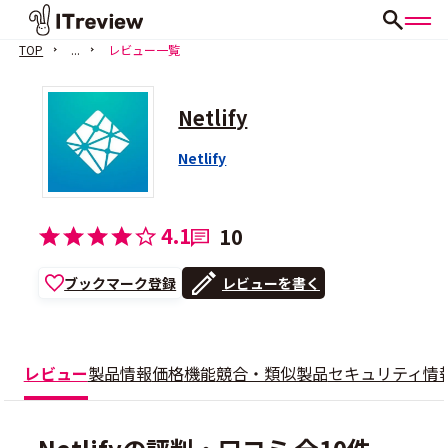
TOP
...
レビュー一覧
Netlify
Netlify
4.1
10
ブックマーク登録
レビューを書く
レビュー
製品情報
価格
機能
競合・類似製品
セキュリティ情