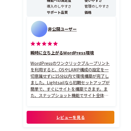
機能への満足度
使いやすさ
導入のしやすさ
管理のしやすさ
サポート品質
価格
非公開ユーザー
瞬時に立ち上がるWordPress環境
WordPressのワンクリックブループリント
を利用すると、OSやLAMP構成の設定を一
切意識せずに15分以内で環境構築が完了し
ました。Lightsailなら初期セットアップが
簡単で、すぐにサイトを構築できます。ま
た、スナップショット機能でサイト全体の
バックアップを自動化できるため、トラブ
ル発生時も数クリックで復元でき、運用リス
クが大幅に軽減できます。
レビューを見る