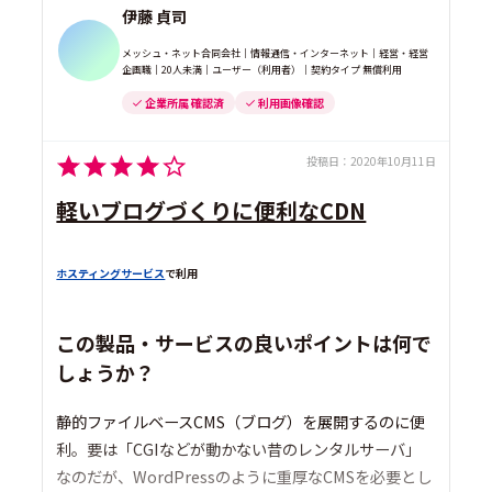
伊藤 貞司
メッシュ・ネット合同会社｜情報通信・インターネット｜経営・経営
企画職｜20人未満｜ユーザー（利用者）｜契約タイプ 無償利用
企業所属 確認済
利用画像確認
投稿日：
2020年10月11日
軽いブログづくりに便利なCDN
ホスティングサービス
で利用
この製品・サービスの良いポイントは何で
しょうか？
静的ファイルベースCMS（ブログ）を展開するのに便
利。要は「CGIなどが動かない昔のレンタルサーバ」
なのだが、WordPressのように重厚なCMSを必要とし