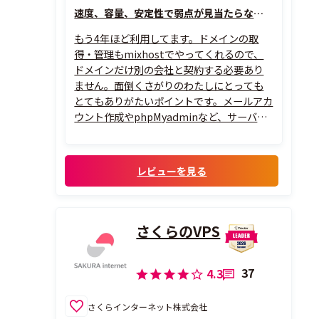
速度、容量、安定性で弱点が見当たらない。アダルト利用も可能
もう4年ほど利用してます。ドメインの取
得・管理もmixhostでやってくれるので、
ドメインだけ別の会社と契約する必要あり
ません。面倒くさがりのわたしにとっても
とてもありがたいポイントです。メールアカ
ウント作成やphpMyadminなど、サーバの
管理を行うための「cPanel」という画面の
UIはちょっと独特なので、若干慣れが必要
かもしれません。例えば「MySQLデータベ
レビューを見る
ース」と「MySQLデー...
さくらのVPS
37
4.3
さくらインターネット株式会社