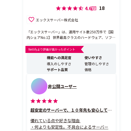
18
4.6
エックスサーバー株式会社
「エックスサーバー」は、運用サイト数250万件で【国
内シェアNo.1】 世界最高クラスのハードウェア、ソフト
ウェアシステムで国内最速の性能を誇るレンタルサーバ
ーです。
Netlifyより評価が高かったポイント
機能への満足度
使いやすさ
導入のしやすさ
管理のしやすさ
サポート品質
価格
非公開ユーザー
超安定のサーバーで、１０年先も安心して使える
優れている点や好きな理由
・何よりも安定性。不具合によるサーバー