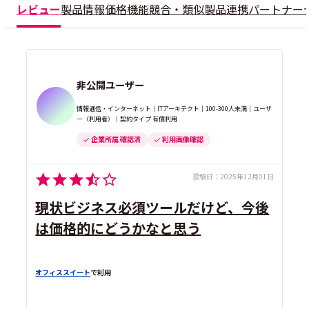
レビュー
製品情報
価格
機能
競合・類似製品
連携
パートナー
非公開ユーザー
情報通信・インターネット｜ITアーキテクト｜100-300人未満｜ユーザ
ー（利用者）｜契約タイプ 有償利用
企業所属 確認済
利用画像確認
投稿日：
2025年12月01日
現状ビジネス必須ツールだけど、今後
は価格的にどうかなと思う
オフィススイート
で利用