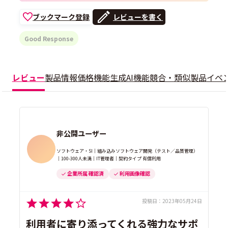
ブックマーク登録
レビューを書く
Good Response
レビュー
製品情報
価格
機能
生成AI機能
競合・類似製品
イベ
非公開ユーザー
ソフトウェア・SI｜組み込みソフトウェア開発（テスト／品質管理）
｜100-300人未満｜IT管理者｜契約タイプ 有償利用
企業所属 確認済
利用画像確認
投稿日：
2023年05月24日
利用者に寄り添ってくれる強力なサポ