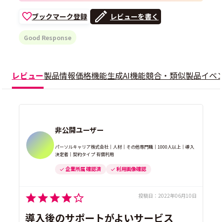
ブックマーク登録
レビューを書く
Good Response
レビュー
製品情報
価格
機能
生成AI機能
競合・類似製品
イベ
非公開ユーザー
パーソルキャリア株式会社｜人材｜その他専門職｜1000人以上｜導入
決定者｜契約タイプ 有償利用
企業所属 確認済
利用画像確認
投稿日：
2022年06月10日
導入後のサポートがよいサービス