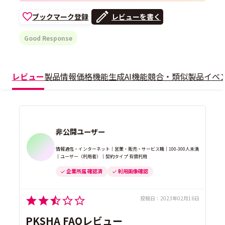
ブックマーク登録
レビューを書く
Good Response
レビュー
製品情報
価格
機能
生成AI機能
競合・類似製品
イベ
非公開ユーザー
情報通信・インターネット｜営業・販売・サービス職｜100-300人未満
｜ユーザー（利用者）｜契約タイプ 有償利用
企業所属 確認済
利用画像確認
投稿日：
2023年02月16日
PKSHA FAQレビュー