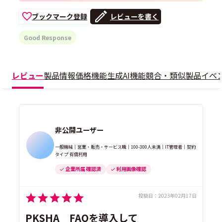
ブックマーク登録
レビューを書く
Good Response
レビュー
製品情報
価格
機能
生成AI機能
競合・類似製品
イベ
非公開ユーザー
一般機械｜営業・販売・サービス職｜100-300人未満｜IT管理者｜契約
タイプ 有償利用
企業所属 確認済
利用画像確認
投稿日：
2023年02月17日
PKSHA FAQを導入して