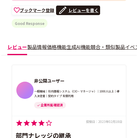
ブックマーク登録
レビューを書く
Good Response
レビュー
製品情報
価格
機能
生成AI機能
競合・類似製品
イベ
非公開ユーザー
一般機械｜社内情報システム（CIO・マネージャ）｜1000人以上｜導
入決定者｜契約タイプ 有償利用
企業所属 確認済
投稿日：
2023年02月18日
部門ナレッジの継承