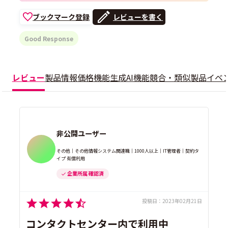
ブックマーク登録
レビューを書く
Good Response
レビュー
製品情報
価格
機能
生成AI機能
競合・類似製品
イベ
非公開ユーザー
その他｜その他情報システム関連職｜1000人以上｜IT管理者｜契約タ
イプ 有償利用
企業所属 確認済
投稿日：
2023年02月21日
コンタクトセンター内で利用中