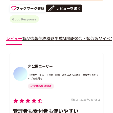
ブックマーク登録
レビューを書く
Good Response
レビュー
製品情報
価格
機能
生成AI機能
競合・類似製品
イベ
非公開ユーザー
その他サービス｜その他一般職｜300-1000人未満｜IT管理者｜契約タ
イプ 有償利用
企業所属 確認済
投稿日：
2023年03月05日
管理者も受付者も使いやすい