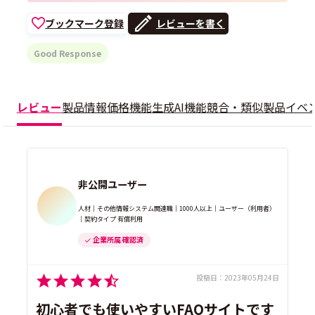
ブックマーク登録
レビューを書く
Good Response
レビュー
製品情報
価格
機能
生成AI機能
競合・類似製品
イベ
非公開ユーザー
人材｜その他情報システム関連職｜1000人以上｜ユーザー（利用者）
｜契約タイプ 有償利用
企業所属 確認済
投稿日：
2023年05月24日
初心者でも使いやすいFAQサイトです