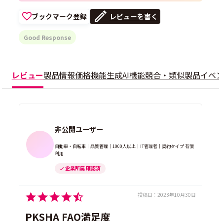
ブックマーク登録
レビューを書く
Good Response
レビュー
製品情報
価格
機能
生成AI機能
競合・類似製品
イベ
非公開ユーザー
自動車・自転車｜品質管理｜1000人以上｜IT管理者｜契約タイプ 有償
利用
企業所属 確認済
投稿日：
2023年10月30日
PKSHA FAQ満足度