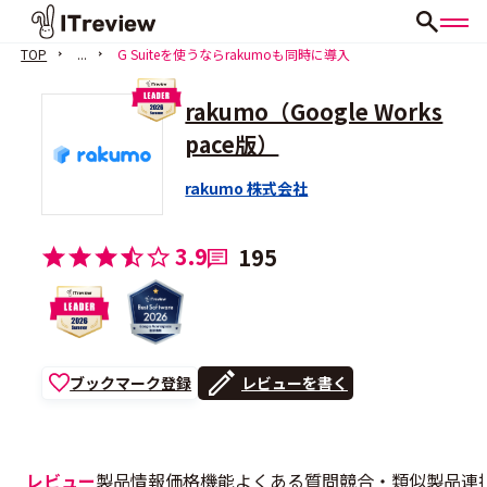
TOP
...
G Suiteを使うならrakumoも同時に導入
rakumo（Google Works
pace版）
rakumo 株式会社
3.9
195
ブックマーク登録
レビューを書く
レビュー
製品情報
価格
機能
よくある質問
競合・類似製品
連