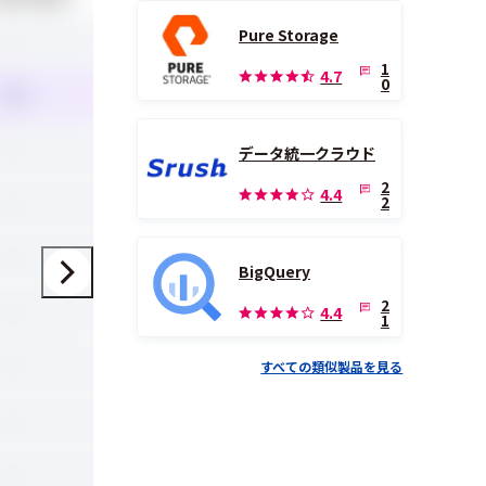
Pure Storage
-
1
4.7
0
3.8
-
データ統一クラウド
2
4.4
-
2
-
BigQuery
2
-
4.4
1
-
すべての類似製品を見る
-
-