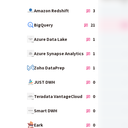
管
-
Amazon Redshift
3
4.
BigQuery
21
-
Azure Data Lake
1
-
Azure Synapse Analytics
1
-
Zoho DataPrep
1
-
JUST DWH
0
-
Teradata VantageCloud
0
-
Smart DWH
0
-
Eark
0