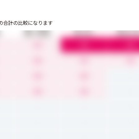
の合計の比較になります
機能への満足度
使いやすさ
導入のしや
4.5
5.0
5.0
4.6
4.2
4.3
4.0
4.0
-
4.0
4.0
-
-
-
-
-
-
-
-
-
-