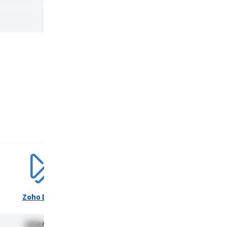
-
Zoho DataPrep
JUST DWH
Tera
価格情報なし
2.0 Small Edition