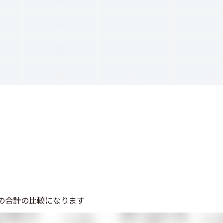
-
-
-
-
-
-
-
-
-
の合計の比較になります
ータを抽出・保
外部ツールとのデータ連
データ分析
データ