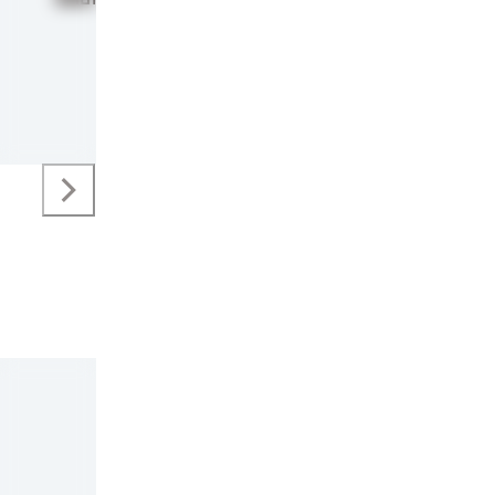
-
2.0 Middle Edition
-
2.0 Large Edition
-