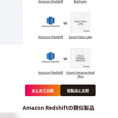
Amazon Redshift
BigQuery
-
-
-
VS
-
-
-
Amazon Redshift
Azure Data Lake
-
-
-
VS
Amazon Redshift
Azure Synapse Anal
ytics
まとめて比較
他製品と比較
Amazon Redshiftの類似製品
分析の可視化