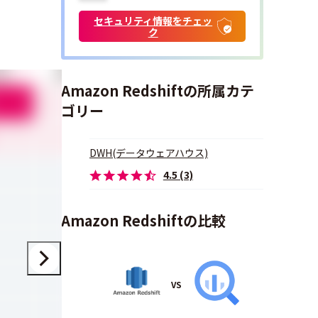
セキュリティ情報をチェッ
ク
すさ
管理のしやすさ
サポート品質
価格
Amazon Redshiftの所属カテ
4.0
4.5
4.0
ゴリー
4.5
3.7
3.8
DWH(データウェアハウス)
-
5.0
3.0
4.5 (3)
-
4.0
3.0
Amazon Redshiftの比較
-
-
-
-
-
-
VS
-
-
-