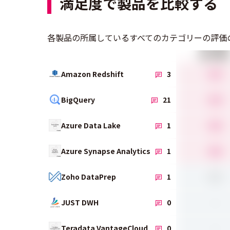
満足度で製品を比較する
各製品の所属しているすべてのカテゴリーの評価
総合満足度
4.5
Amazon Redshift
3
4.4
BigQuery
21
4.0
Azure Data Lake
1
4.0
Azure Synapse Analytics
1
0.0
Zoho DataPrep
1
-
JUST DWH
0
-
Teradata VantageCloud
0