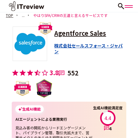
TOP
...
やはりSFA/CRMの王道と言えるサービスです
Agentforce Sales
株式会社セールスフォース・ジャパ
ン
3.8
552
生成AI機能満足度
生成AI機能
4.4
AIエージェントによる業務実行
見込み客の開拓からリードエンゲージメン
4
ト、パイプライン管理、取引先拡大まで、営
業サイクルのあらゆる段階をAIエージェントが