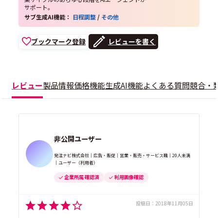
サポート。
サブ生成AI機能：
日程調整
/
その他
ブックマーク登録
レビューを書く
レビュー
製品情報
価格
機能
生成AI機能
よくある質問
競合・
非公開ユーザー
発注ナビ株式会社｜広告・販促｜営業・販売・サービス職｜20人未満
｜ユーザー（利用者）
企業所属 確認済
利用画像確認
投稿日：
2018年11月05日