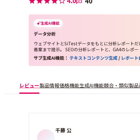
4.0
40
生成AI機能
データ分析
ウェブサイトとSiTestデータをもとに分析レポート
善案まで提示。 SEOの分析レポートと、GA4のレポ
サブ生成AI機能：
テキストコンテンツ生成
/
レポート
レビュー
製品情報
価格
機能
生成AI機能
競合・類似製品
千藤 公