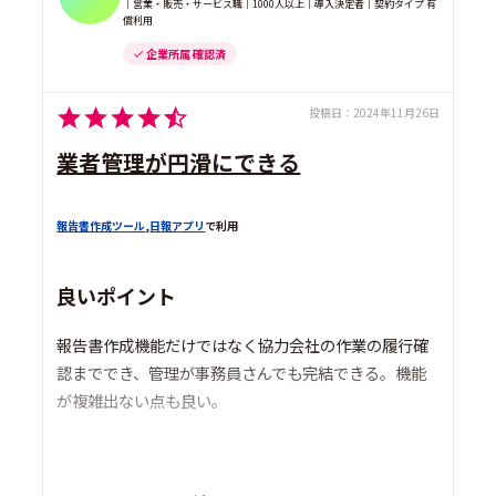
｜営業・販売・サービス職｜1000人以上｜導入決定者｜契約タイプ 有
償利用
企業所属 確認済
投稿日：
2024年11月26日
業者管理が円滑にできる
報告書作成ツール
,
日報アプリ
で利用
良いポイント
報告書作成機能だけではなく協力会社の作業の履行確
認まででき、管理が事務員さんでも完結できる。機能
が複雑出ない点も良い。