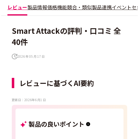
レビュー
製品情報
価格
機能
競合・類似製品
連携
イベント
セ
Smart Attackの評判・口コミ 全
40件
2026 年 05 月 17 日
レビューに基づくAI要約
更新日：2026年6 月1 日
製品の良いポイント