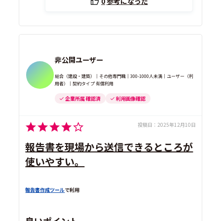
0
参考になった
非公開ユーザー
総合（建設・建築）｜その他専門職｜300-1000人未満｜ユーザー（利
用者）｜契約タイプ 有償利用
企業所属 確認済
利用画像確認
投稿日：
2025年12月10日
報告書を現場から送信できるところが
使いやすい。
報告書作成ツール
で利用