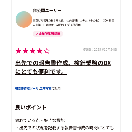
非公開ユーザー
東葉ビル管理(株)｜その他｜社内情報システム（その他）｜300-1000
人未満｜IT管理者｜契約タイプ 有償利用
企業所属 確認済
投稿日：
2025年10月24日
出先での報告書作成、検針業務のDX
にとても便利です。
報告書作成ツール
,
工事写真
で利用
良いポイント
優れている点・好きな機能
・出先での状況を記載する報告書作成の時間がとても