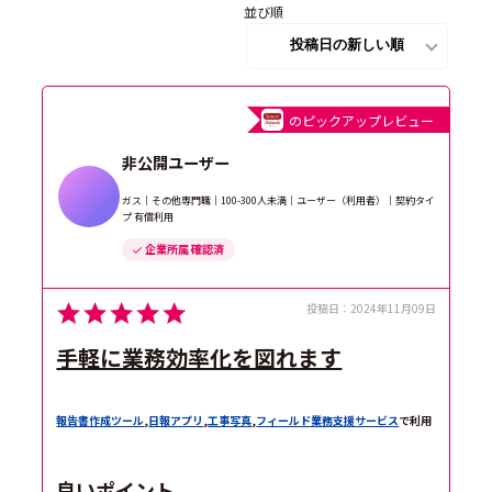
並び順
のピックアップレビュー
非公開ユーザー
ガス｜その他専門職｜100-300人未満｜ユーザー（利用者）｜契約タイ
プ 有償利用
企業所属 確認済
投稿日：
2024年11月09日
手軽に業務効率化を図れます
報告書作成ツール
,
日報アプリ
,
工事写真
,
フィールド業務支援サービス
で利用
良いポイント