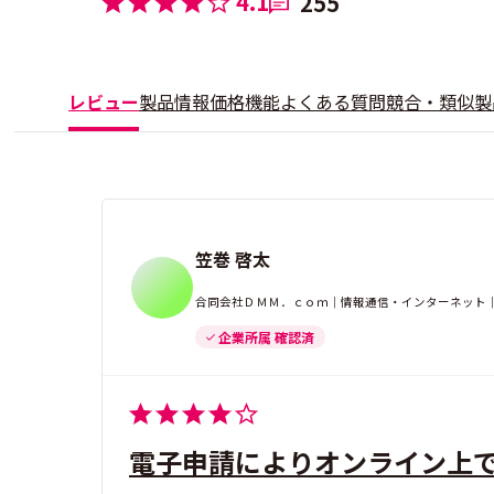
4.1
255
レビュー
製品情報
価格
機能
よくある質問
競合・類似製
笠巻 啓太
合同会社ＤＭＭ．ｃｏｍ｜情報通信・インターネット｜
企業所属 確認済
電子申請によりオンライン上