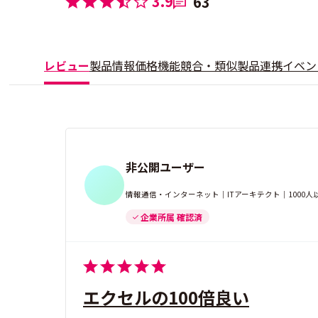
3.9
63
レビュー
製品情報
価格
機能
競合・類似製品
連携
イベン
非公開ユーザー
情報通信・インターネット｜ITアーキテクト｜1000
企業所属 確認済
エクセルの100倍良い