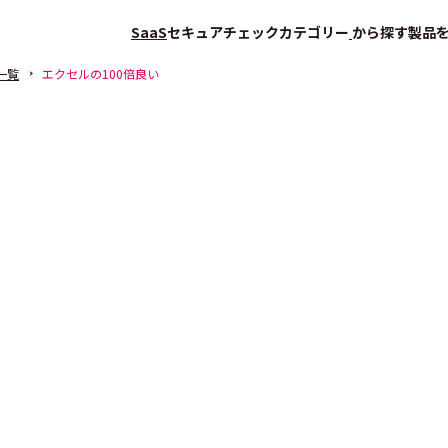
SaaS
セキュアチェック
カテゴリー
から探す
製品
一覧
エクセルの100倍良い