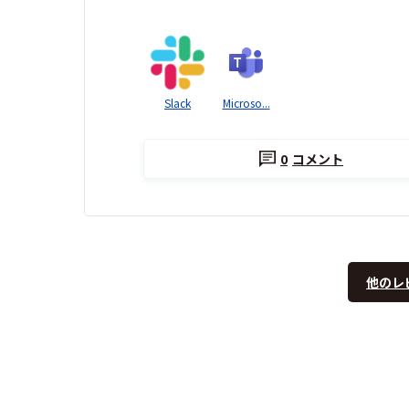
Slack
Microso...
0
コメント
他のレ