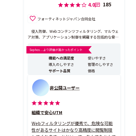
185
4.0
フォーティネットジャパン合同会社
侵入防御、Webコンテンツフィルタリング、マルウェ
ア対策、アプリケーション制御を網羅する包括的な脅威
保護の実現方法を検討するセキュリティ担当者は、可視
性が欠如した、統合されていない単機能製品の管理があ
Sophos ...より評価が高かったポイント
まりに複雑であると気付くことになります。ガートナー
機能への満足度
使いやすさ
社は、エンタープライズ環境のトラフィックの80%が20
導入のしやすさ
管理のしやすさ
19年ま...
サポート品質
価格
非公開ユーザー
組織で安心UTM
Webフィルタリングが優秀で、危険な可能
性があるサイトはかなり高精度に閲覧制限