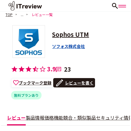
TOP
...
レビュー一覧
Sophos UTM
ソフォス株式会社
3.9
23
ブックマーク登録
レビューを書く
無料プランあり
レビュー
製品情報
価格
機能
競合・類似製品
セキュリティ情