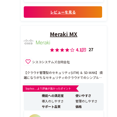
レビューを見る
Meraki MX
27
4.1
シスコシステムズ合同会社
【クラウド管理型のセキュリティ(UTM) ＆ SD-WAN】 煩
雑になりがちなセキュリティのクラウドでのシンプルな
ブラウザGUIベースの一元管理を実現し、ファームウェ
アのアップデートなどもを自動で実施、さらにSD-WAN
Sophos ...より評価が高かったポイント
も追加費用なしで実装可能なアプライアンスです。 規模
機能への満足度
使いやすさ
や使用用途に応じ、セルラーモデルを...
導入のしやすさ
管理のしやすさ
サポート品質
価格