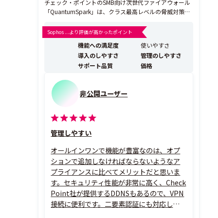
チェック・ポイントのSMB向け次世代ファイアウォール
「QuantumSpark」は、クラス最高レベルの脅威対策、
電子メール セキュリティ、ゼロデイ攻撃対策を実現する
導入・管理も容易な高パフォーマンス ゲートウェイで
Sophos ...より評価が高かったポイント
す。 チェック・ポイント・ソフトウェア・テクノロジー
機能への満足度
使いやすさ
ズは1993年からとして業界をリードしてきたセ...
導入のしやすさ
管理のしやすさ
サポート品質
価格
非公開ユーザー
管理しやすい
オールインワンで機能が豊富なのは、オプ
ションで追加しなければならないようなア
プライアンスに比べてメリットだと思いま
す。セキュリティ性能が非常に高く、Check
Point社が提供するDDNSもあるので、VPN
接続に便利です。二要素認証にも対応してい
るので、不正ログインを防げて安心です。