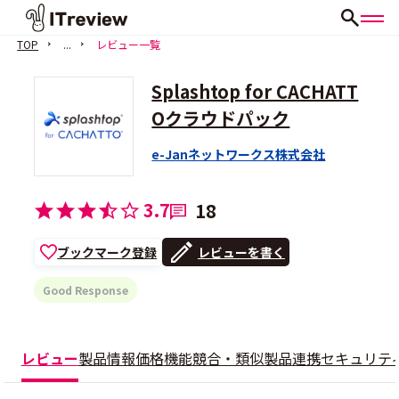
TOP
...
レビュー一覧
Splashtop for CACHATT
Oクラウドパック
e-Janネットワークス株式会社
3.7
18
ブックマーク登録
レビューを書く
Good Response
レビュー
製品情報
価格
機能
競合・類似製品
連携
セキュリテ