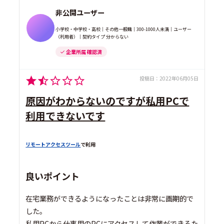
非公開ユーザー
小学校・中学校・高校｜その他一般職｜300-1000人未満｜ユーザー
（利用者）｜契約タイプ 分からない
企業所属 確認済
投稿日：
2022年06月05日
原因がわからないのですが私用PCで
利用できないです
リモートアクセスツール
で利用
良いポイント
在宅業務ができるようになったことは非常に画期的で
した。
私用PCから仕事用のPCにアクセスして作業ができるた