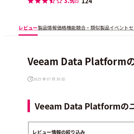
3.9
124
レビュー
製品情報
価格
機能
競合・類似製品
イベント
セ
Veeam Data Platf
2025 年 07 月 30 日
Veeam Data Platf
レビュー情報の絞り込み