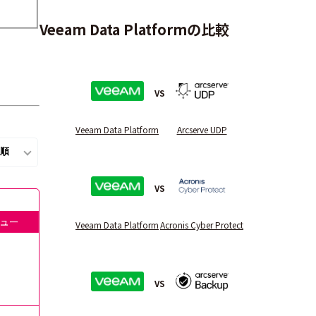
Veeam Data Platformの比較
VS
Veeam Data Platform
Arcserve UDP
VS
ュー
Veeam Data Platform
Acronis Cyber Protect
VS