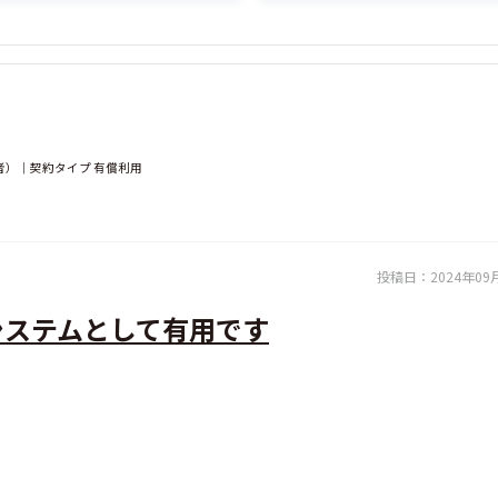
者）｜契約タイプ 有償利用
投稿日：
2024年09
システムとして有用です