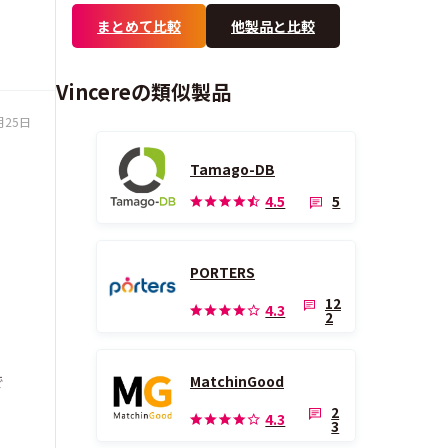
まとめて比較
他製品と比較
Vincereの類似製品
月25日
Tamago-DB
5
4.5
PORTERS
12
4.3
2
で
MatchinGood
2
4.3
3