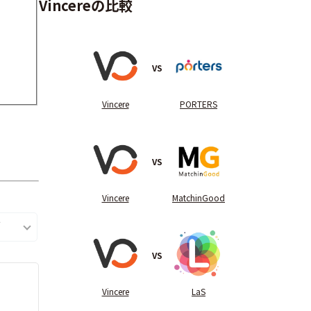
Vincereの比較
VS
Vincere
PORTERS
VS
Vincere
MatchinGood
VS
Vincere
LaS