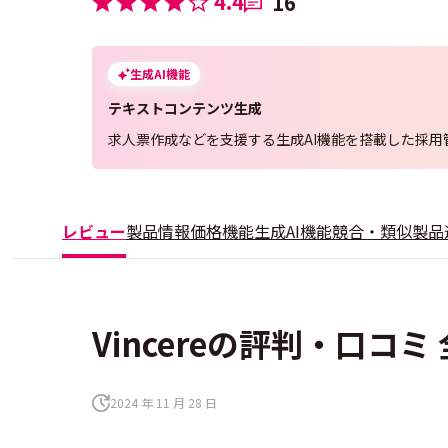
4.4
16
生成AI機能
テキストコンテンツ生成
求人票作成などを支援する生成AI機能を搭載した採用
レビュー
製品情報
価格
機能
生成AI機能
競合・類似製品
Vincereの評判・口コミ 
2024 年 11 月 28 日