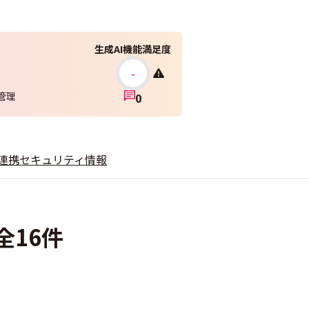
生成AI機能満足度
-
管理
0
連携
セキュリティ情報
全16件