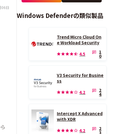
月06日
Windows Defenderの類似製品
Trend Micro Cloud On
e Workload Security
1
4.5
0
V3 Security for Busine
ss
2
4.2
4
Intercept X Advanced
with XDR
わら
2
4.2
3