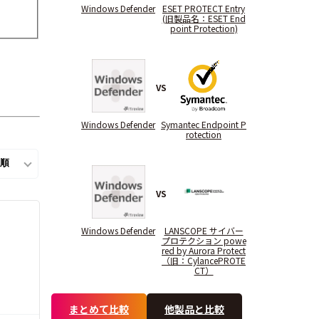
Windows Defender
ESET PROTECT Entry
(旧製品名：ESET End
point Protection)
VS
Windows Defender
Symantec Endpoint P
rotection
VS
Windows Defender
LANSCOPE サイバー
プロテクション powe
red by Aurora Protect
（旧：CylancePROTE
CT）
まとめて比較
他製品と比較