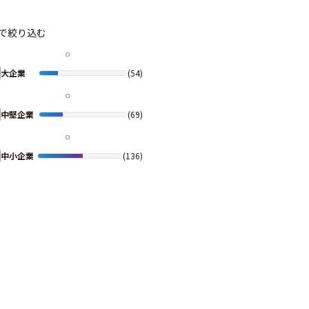
で絞り込む
大企業
(54)
中堅企業
(69)
中小企業
(136)