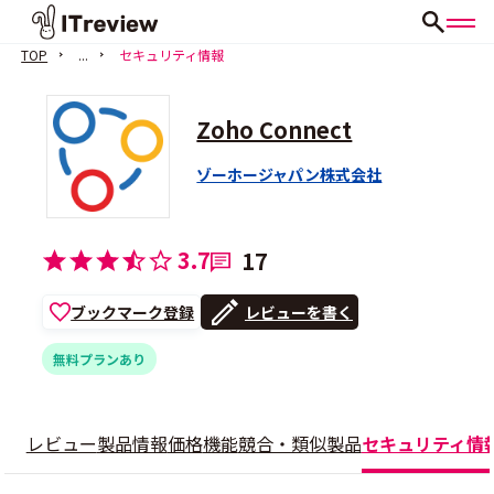
TOP
...
セキュリティ情報
Zoho Connect
ゾーホージャパン株式会社
3.7
17
ブックマーク登録
レビューを書く
無料プランあり
レビュー
製品情報
価格
機能
競合・類似製品
セキュリティ情