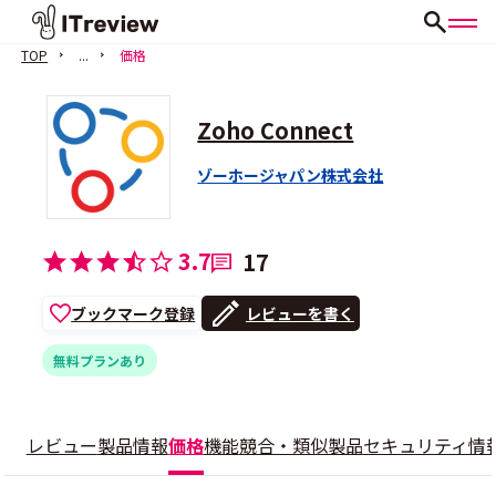
TOP
...
価格
Zoho Connect
ゾーホージャパン株式会社
3.7
17
ブックマーク登録
レビューを書く
無料プランあり
レビュー
製品情報
価格
機能
競合・類似製品
セキュリティ情