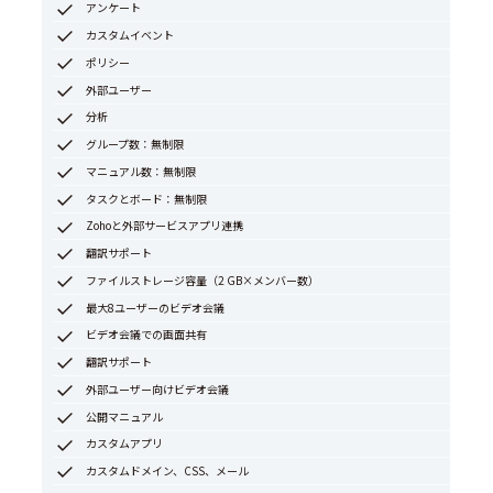
アンケート
カスタムイベント
ポリシー
外部ユーザー
分析
グループ数：無制限
マニュアル数：無制限
タスクとボード：無制限
Zohoと外部サービスアプリ連携
翻訳サポート
ファイルストレージ容量（2 GB×メンバー数）
最大8ユーザーのビデオ会議
ビデオ会議での画面共有
翻訳サポート
外部ユーザー向けビデオ会議
公開マニュアル
カスタムアプリ
カスタムドメイン、CSS、メール