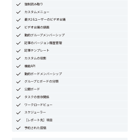
強制読み取り
カスタムメニュー
最大16ユーザーのビデオ会議
ビデオ会議の録画
動的グループメンバーシップ
記事のバージョン履歴管理
記事テンプレート
カスタムの役割
機能API
動的ボードメンバーシップ
グループとボードの分類
公開ボード
タスクの依存関係
ワークロードビュー
スケジューラー
［レポート先］項目
予約された投稿