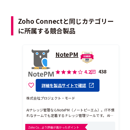
Zoho Connectと同じカテゴリー
に所属する競合製品
NotePM
438
4.2
詳細を製品サイトで確認
株式会社プロジェクト・モード
AIナレッジ管理ならNotePM（ノートピーエム）。IT不慣
れなチームでも定着するナレッジ管理ツールです。 AIチ
ャットと表記ゆれ・同義語を自動検知する関連度検索
で、知りたいが数秒で見つかる。 添付ファイルの中身ま
Zoho Co...より評価が高かったポイント