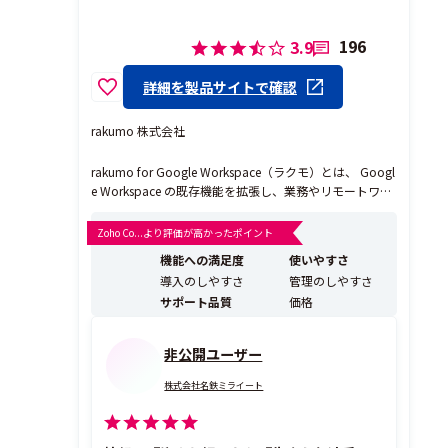
196
3.9
詳細を製品サイトで確認
rakumo 株式会社
rakumo for Google Workspace（ラクモ）とは、 Googl
e Workspace の既存機能を拡張し、業務やリモートワー
クに必要不可欠な業務アプリを提供するクラウド型の G
oogle Workspace アドオン製品群です。階層型組織での
Zoho Co...より評価が高かったポイント
利用を可能にするグループカレンダー製品や、社内掲
機能への満足度
使いやすさ
示...
導入のしやすさ
管理のしやすさ
サポート品質
価格
非公開ユーザー
株式会社名鉄ミライート