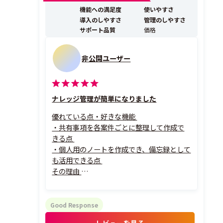
で全文検索し、属人化を解消します。 登録社数12,000社
機能への満足度
使いやすさ
以上・継続率99％超、大手・金融機関...
導入のしやすさ
管理のしやすさ
サポート品質
価格
非公開ユーザー
ナレッジ管理が簡単になりました
優れている点・好きな機能
・共有事項を各案件ごとに整理して作成で
きる点
・個人用のノートを作成でき、備忘録として
も活用できる点
その理由
コールセンター業務で使用しているため、
案件ごとの共有事項をNotePMに記録する
ことで、情報を風化させることなく蓄積でき
Good Response
ます。