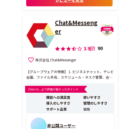
レビューを見る
過去の情報も検索機能ですぐに見つけるこ
とができるため、必要な対応内容や経緯を
いつでも確認でき、対応品質の維持に役立っ
て...
Chat&Messeng
er
90
3.9
株式会社 Chat&Messenger
【グループウェアの特徴】 1. ビジネスチャット、テレビ
会議、ファイル共有、スケジュール・タスク管理、会議
室予約、付箋、キャプチャー、必要なツールを使いやす
く統合したグループウェア（必要アプリのコスト削減）
Zoho Co...より評価が高かったポイント
2. インストールするだけで社内ユーザーを自動認識 （オ
機能への満足度
使いやすさ
ンプレミス／クラウド共に） 3. す...
導入のしやすさ
管理のしやすさ
サポート品質
価格
非公開ユーザー