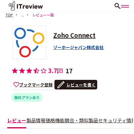
TOP
...
レビュー一覧
Zoho Connect
ゾーホージャパン株式会社
3.7
17
ブックマーク登録
レビューを書く
無料プランあり
レビュー
製品情報
価格
機能
競合・類似製品
セキュリティ情