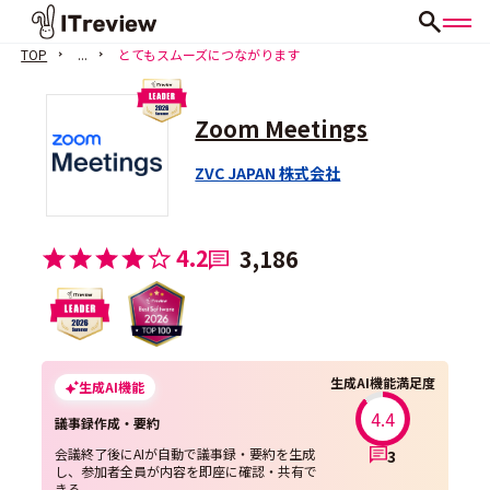
TOP
...
とてもスムーズにつながります
Zoom Meetings
ZVC JAPAN 株式会社
4.2
3,186
生成AI機能満足度
生成AI機能
4.4
議事録作成・要約
会議終了後にAIが自動で議事録・要約を生成
3
し、参加者全員が内容を即座に確認・共有で
きる。