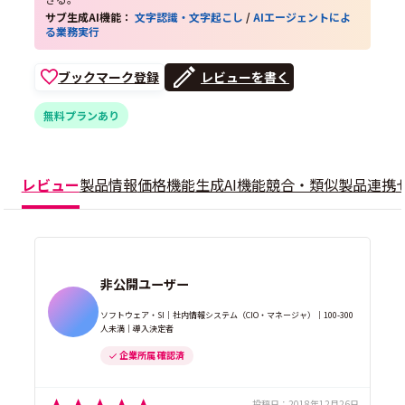
サブ生成AI機能：
文字認識・文字起こし
/
AIエージェントによ
る業務実行
ブックマーク登録
レビューを書く
無料プランあり
レビュー
製品情報
価格
機能
生成AI機能
競合・類似製品
連携
非公開ユーザー
ソフトウェア・SI｜社内情報システム（CIO・マネージャ）｜100-300
人未満｜導入決定者
企業所属 確認済
投稿日：
2018年12月26日