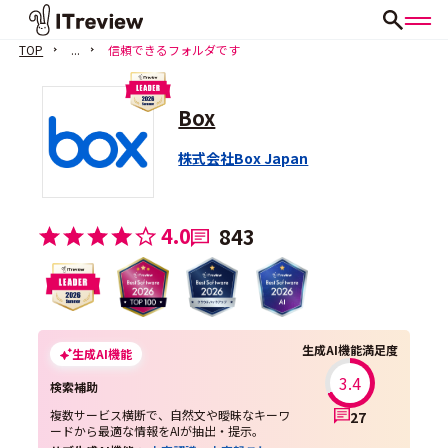
TOP
...
信頼できるフォルダです
Box
株式会社Box Japan
4.0
843
生成AI機能満足度
生成AI機能
3.4
検索補助
複数サービス横断で、自然文や曖昧なキーワ
27
ードから最適な情報をAIが抽出・提示。