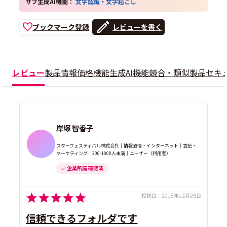
サブ生成AI機能：
文字認識・文字起こし
ブックマーク登録
レビューを書く
レビュー
製品情報
価格
機能
生成AI機能
競合・類似製品
セキ
岸塚 智香子
スターフェスティバル株式会社｜情報通信・インターネット｜宣伝・
マーケティング｜300-1000人未満｜ユーザー（利用者）
企業所属 確認済
投稿日：
2018年12月26日
信頼できるフォルダです