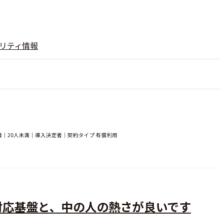
リティ情報
｜20人未満｜導入決定者｜契約タイプ 有償利用
対応基盤と、中の人の熱さが良いです