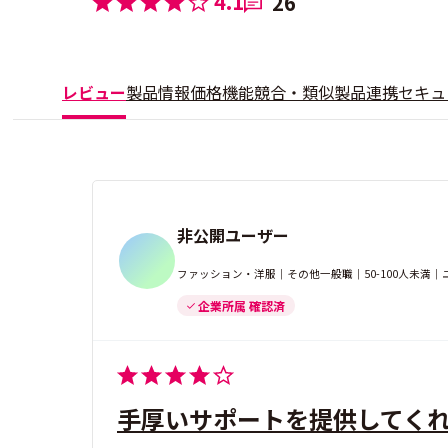
4.1
26
レビュー
製品情報
価格
機能
競合・類似製品
連携
セキュ
非公開ユーザー
ファッション・洋服｜その他一般職｜50-100人未満
企業所属 確認済
手厚いサポートを提供してく