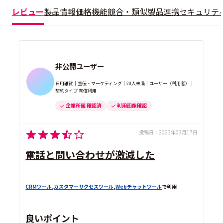
レビュー
製品情報
価格
機能
競合・類似製品
連携
セキュリテ
非公開ユーザー
日用雑貨｜宣伝・マーケティング｜20人未満｜ユーザー（利用者）｜
契約タイプ 有償利用
企業所属 確認済
利用画像確認
投稿日：
2023年03月17日
電話と問い合わせが激減した
CRMツール
,
カスタマーサクセスツール
,
Webチャットツール
で利用
良いポイント