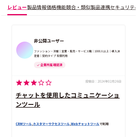
レビュー
製品情報
価格
機能
競合・類似製品
連携
セキュリテ
非公開ユーザー
ファッション・洋服｜営業・販売・サービス職｜1000人以上｜導入決
定者｜契約タイプ 有償利用
企業所属 確認済
投稿日：
2024年02月26日
チャットを使用したコミュニケーショ
ンツール
CRMツール
,
カスタマーサクセスツール
,
Webチャットツール
で利用