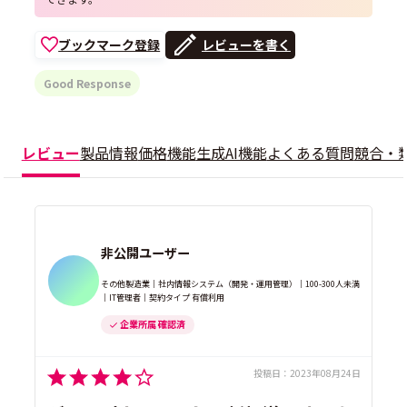
ブックマーク登録
レビューを書く
Good Response
レビュー
製品情報
価格
機能
生成AI機能
よくある質問
競合・
非公開ユーザー
その他製造業｜社内情報システム（開発・運用管理）｜100-300人未満
｜IT管理者｜契約タイプ 有償利用
企業所属 確認済
投稿日：
2023年08月24日