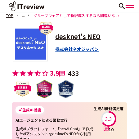
TOP
...
グループウェアとして新規導入するなら間違いない
desknet's NEO
株式会社ネオジャパン
3.9
433
生成AI機能満足度
生成AI機能
3.3
AIエージェントによる業務実行
生成AIプラットフォーム「neoAI Chat」で作成
10
したAIアシスタントをdesknet's NEOから利用
できます。