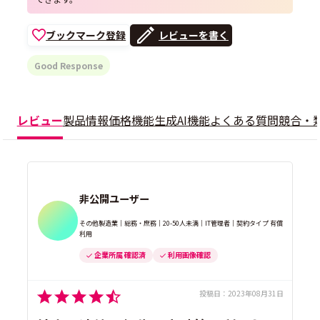
ブックマーク登録
レビューを書く
Good Response
レビュー
製品情報
価格
機能
生成AI機能
よくある質問
競合・
非公開ユーザー
その他製造業｜総務・庶務｜20-50人未満｜IT管理者｜契約タイプ 有償
利用
企業所属 確認済
利用画像確認
投稿日：
2023年08月31日