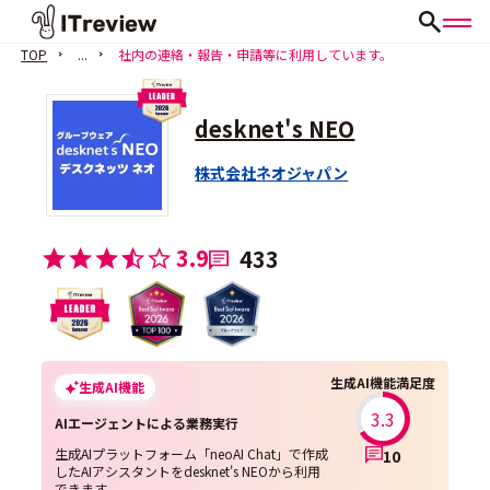
TOP
...
社内の連絡・報告・申請等に利用しています。
desknet's NEO
株式会社ネオジャパン
3.9
433
生成AI機能満足度
生成AI機能
3.3
AIエージェントによる業務実行
生成AIプラットフォーム「neoAI Chat」で作成
10
したAIアシスタントをdesknet's NEOから利用
できます。