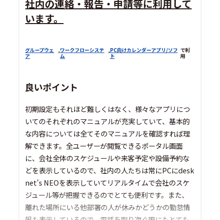
社内の連絡・報告・申請等に利用して
います。
グループウェ
,
ワークフローシステ
,
PC向けカレンダーアプリ/ソフ
で利
ア
ム
ト
用
良いポイント
初期設定もそれほど難しくはなく、様々なアプリにつ
いてのそれぞれのマニュアルが充実していて、基本的
な内容については全てそのマニュアルを確認すれば理
解できます。全ユーザーが閲覧できるポータル画面
に、会社全体のスケジュールや来客予定や設備予約な
どを表示しているので、社内の人たちは常にPCにdesk
net's NEOを表示していてリアルタイムで会社のスケ
ジュール等が把握できるのでとても便利です。また、
離れた場所にいる他部署の人が休みかどうかの勤怠情
報も表示しているので、電話を取り次ぐ際にもとても