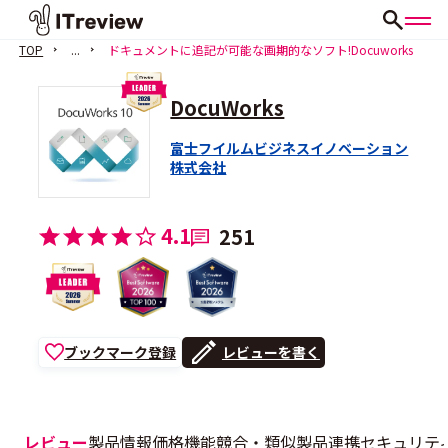
TOP
...
ドキュメントに追記が可能な画期的なソフト!Docuworks
DocuWorks
富士フイルムビジネスイノベーション
株式会社
4.1
251
ブックマーク登録
レビューを書く
レビュー
製品情報
価格
機能
競合・類似製品
連携
セキュリテ