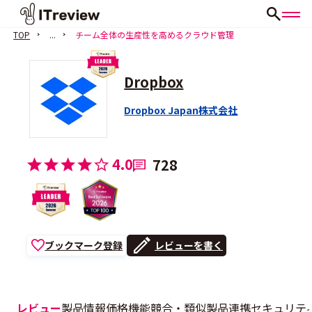
TOP
...
チーム全体の生産性を高めるクラウド管理
Dropbox
Dropbox Japan株式会社
4.0
728
ブックマーク登録
レビューを書く
レビュー
製品情報
価格
機能
競合・類似製品
連携
セキュリテ