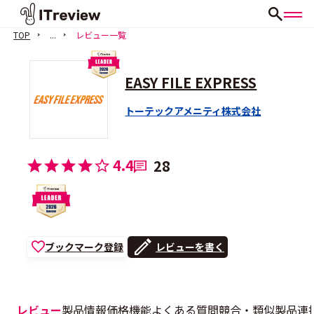
TOP
...
レビュー一覧
EASY FILE EXPRESS
トーテックアメニティ株式会社
4.4
28
ブックマーク登録
レビューを書く
レビュー
製品情報
価格
機能
よくある質問
競合・類似製品
連