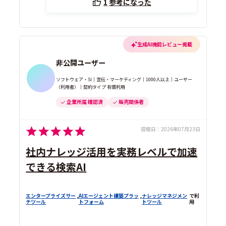
1
参考になった
生成AI機能レビュー掲載
非公開ユーザー
ソフトウェア・SI｜宣伝・マーケティング｜1000人以上｜ユーザー
（利用者）｜契約タイプ 有償利用
企業所属 確認済
販売関係者
投稿日：
2026年07月23日
社内ナレッジ活用を実務レベルで加速
できる検索AI
エンタープライズサー
,
AIエージェント構築プラッ
,
ナレッジマネジメン
で利
チツール
トフォーム
トツール
用