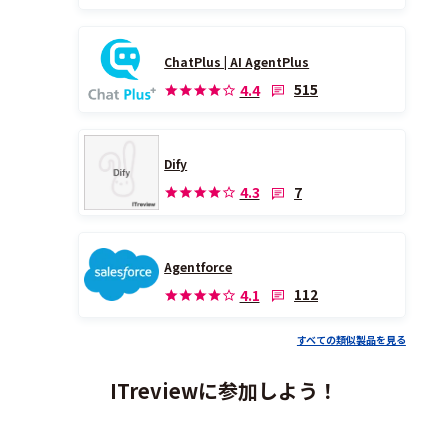
ChatPlus | AI AgentPlus
515
4.4
Dify
7
4.3
Agentforce
112
4.1
すべての類似製品を見る
ITreviewに参加しよう！