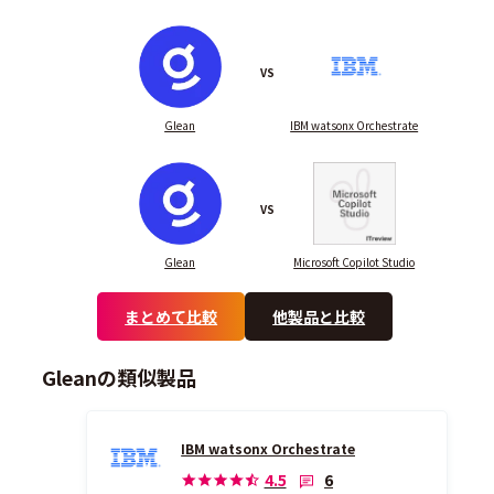
VS
Glean
IBM watsonx Orchestrate
VS
Glean
Microsoft Copilot Studio
まとめて比較
他製品と比較
Gleanの類似製品
IBM watsonx Orchestrate
6
4.5