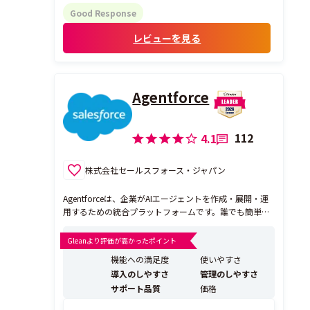
した。
Good Response
管理画面も比較的分かりやすく、導入後す
レビューを見る
ぐに運用を始めることができました。ホー
ムペー...
Agentforce
112
4.1
株式会社セールスフォース・ジャパン
Agentforceは、企業がAIエージェントを作成・展開・運
用するための統合プラットフォームです。誰でも簡単に
AIエージェントを作成でき、あらゆる業務・顧客接点で
活用できます。すでに国内外1万社以上のお客様にご利
Gleanより評価が高かったポイント
用いただいています。 ・ノーコードで誰でも簡単にAIエ
機能への満足度
使いやすさ
ージェントを作れる ・ウェブ、メール、LI...
導入のしやすさ
管理のしやすさ
サポート品質
価格