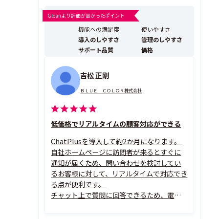
トボット、有人チャットなどあらゆる設定が可能な高性
能なチャットシステムです。ホームページやアプリ、社
Gleanより評価が高かったポイント
内ポータルサイト、TeamsやLINEなどに簡単に埋め込む
機能への満足度
使いやすさ
ことができ、カスタマーサポート、社...
導入のしやすさ
管理のしやすさ
サポート品質
価格
吉松 正剛
ＢＬＵＥ ＣＯＬＯＲ株式会社
低価格でリアルタイムの顧客対応ができる
ChatPlusを導入して約2か月になります。
自社ホームページに訪問者が来るとすぐに
通知が届くため、問い合わせを検討してい
るお客様に対して、リアルタイムで対応でき
る点が便利です。
チャット上で質問に回答できるため、電話
対応の負担を減らすことができ、聞き間違い
や説明内容の行き違いも防ぎやすくなりま