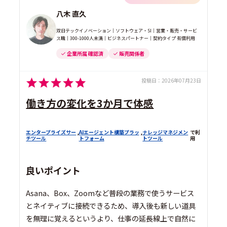
八木 直久
双日テックイノベーション｜ソフトウェア・SI｜営業・販売・サービ
ス職｜300-1000人未満｜ビジネスパートナー｜契約タイプ 有償利用
企業所属 確認済
販売関係者
投稿日：
2026年07月23日
働き方の変化を3か月で体感
エンタープライズサー
,
AIエージェント構築プラッ
,
ナレッジマネジメン
で利
チツール
トフォーム
トツール
用
良いポイント
Asana、Box、Zoomなど普段の業務で使うサービス
とネイティブに接続できるため、導入後も新しい道具
を無理に覚えるというより、仕事の延長線上で自然に