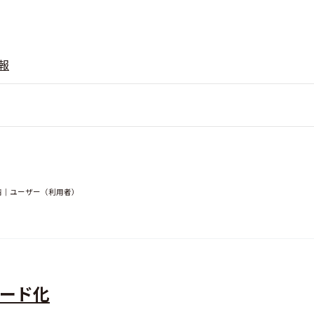
報
満｜ユーザー（利用者）
ピード化