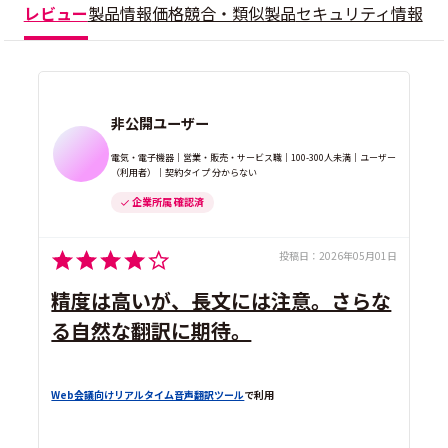
レビュー
製品情報
価格
競合・類似製品
セキュリティ情報
非公開ユーザー
電気・電子機器｜営業・販売・サービス職｜100-300人未満｜ユーザー
（利用者）｜契約タイプ 分からない
企業所属 確認済
投稿日：
2026年05月01日
精度は高いが、長文には注意。さらな
る自然な翻訳に期待。
Web会議向けリアルタイム音声翻訳ツール
で利用