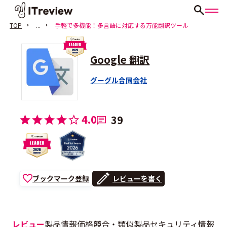
TOP
...
手軽で多機能！多言語に対応する万能翻訳ツール
Google 翻訳
グーグル合同会社
4.0
39
ブックマーク登録
レビューを書く
レビュー
製品情報
価格
競合・類似製品
セキュリティ情報